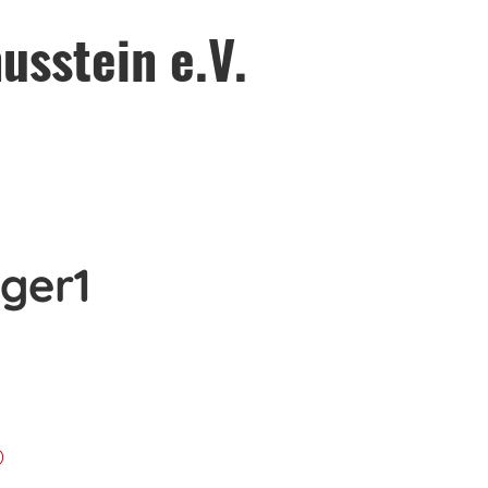
usstein e.V.
ger1
)