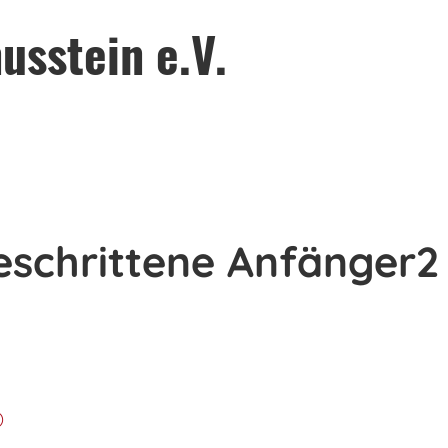
usstein e.V.
eschrittene Anfänger2
)